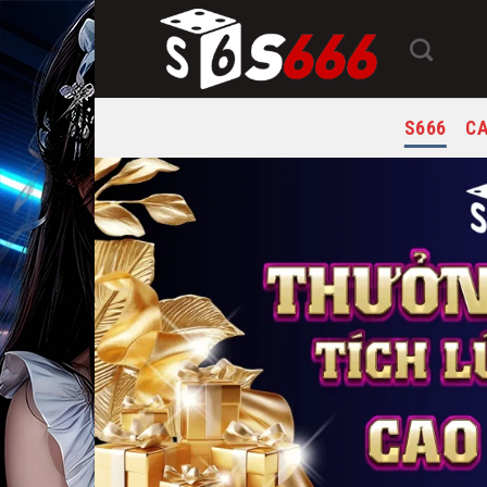
Skip
to
content
S666
C