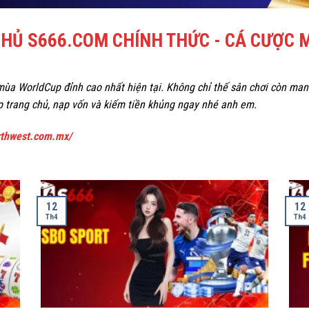
CHỦ S666.COM CHÍNH THỨC - CÁ CƯỢC
mùa WorldCup đỉnh cao nhất hiện tại. Không chỉ thế sân chơi còn man
ập trang chủ, nạp vốn và kiếm tiền khủng ngay nhé anh em.
orthwest.com.mx/
12
12
Th4
Th4