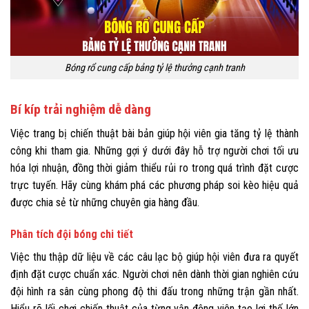
Bóng rổ cung cấp bảng tỷ lệ thưởng cạnh tranh
Bí kíp trải nghiệm dễ dàng
Việc trang bị chiến thuật bài bản giúp hội viên gia tăng tỷ lệ thành
công khi tham gia. Những gợi ý dưới đây hỗ trợ người chơi tối ưu
hóa lợi nhuận, đồng thời giảm thiểu rủi ro trong quá trình đặt cược
trực tuyến. Hãy cùng khám phá các phương pháp soi kèo hiệu quả
được chia sẻ từ những chuyên gia hàng đầu.
Phân tích đội bóng chi tiết
Việc thu thập dữ liệu về các câu lạc bộ giúp hội viên đưa ra quyết
định đặt cược chuẩn xác. Người chơi nên dành thời gian nghiên cứu
đội hình ra sân cùng phong độ thi đấu trong những trận gần nhất.
Hiểu rõ lối chơi chiến thuật của từng vận động viên tạo lợi thế lớn