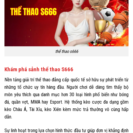
thể thao s666
Khám phá sảnh thể thao S666
Nền tảng giải trí thể thao đẳng cấp quốc tế sở hữu sự phát triển từ
những tổ chức uy tín hàng đầu. Người chơi dễ dàng tìm thấy bộ
môn yêu thích qua danh mục hơn 30 loại hình phổ biến như bóng
đá, quần vợt, MMA hay Esport. Hệ thống kèo cược đa dạng gồm
kèo Châu Á, Tài Xỉu, kèo Xiên kèm mức trả thưởng vô cùng hấp
dẫn.
Sự linh hoạt trong lựa chọn hình thức đầu tư giúp đơn vị khẳng định