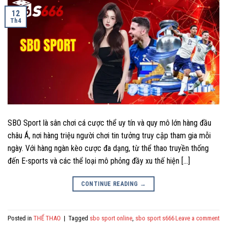
12
Th4
SBO Sport là sân chơi cá cược thể uy tín và quy mô lớn hàng đầu
châu Á, nơi hàng triệu người chơi tin tưởng truy cập tham gia mỗi
ngày. Với hàng ngàn kèo cược đa dạng, từ thể thao truyền thống
đến E-sports và các thể loại mô phỏng đầy xu thế hiện […]
CONTINUE READING
→
Posted in
THỂ THAO
|
Tagged
sbo sport online
,
sbo sport s666
Leave a comment