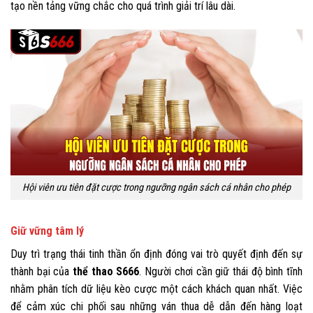
tạo nền tảng vững chắc cho quá trình giải trí lâu dài.
Hội viên ưu tiên đặt cược trong ngưỡng ngân sách cá nhân cho phép
Giữ vững tâm lý
Duy trì trạng thái tinh thần ổn định đóng vai trò quyết định đến sự
thành bại của
thể thao S666
. Người chơi cần giữ thái độ bình tĩnh
nhằm phân tích dữ liệu kèo cược một cách khách quan nhất. Việc
để cảm xúc chi phối sau những ván thua dễ dẫn đến hàng loạt