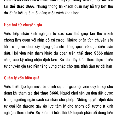
tại
thể thao S666
. Những thông tin khách quan này hỗ trợ bet thủ
dự đoán kết quả cuối cùng một cách khoa học.
Học hỏi từ chuyên gia
Việc tiếp nhận kinh nghiệm từ các cao thủ giúp tân thủ nhanh
chóng làm quen với nhịp độ cá cược. Những phân tích chuyên sâu
hỗ trợ người chơi xây dựng góc nhìn tổng quan về cục diện trận
đấu. Hội viên nên tham khảo dự đoán trên
thể thao S666
nhằm
nâng cao kỹ năng nhận định kèo. Sự tích lũy kiến thức thực chiến
từ chuyên gia tạo nền tảng vững chắc cho quá trình đầu tư dài hạn
Quản lý vốn hiệu quả
Việc thiết lập hạn mức tài chính cụ thể giúp hội viên duy trì sự chủ
động khi tham gia
thể thao S666
. Người chơi nên ưu tiên đặt cược
trong ngưỡng ngân sách cá nhân cho phép. Những quyết định đầu
tư quá lớn thường gây áp lực tâm lý cho nhóm đối tượng ít kinh
nghiệm thực chiến. Sự kiên trì tuân thủ kế hoạch phân bổ dòng tiền