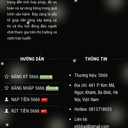
trọng đến tính hợp pháp, độ an
toàn và sự công bằng trong quá
trình vận hành. Đây cũng là yếu
tố giúp nền tảng xây dựng uy
tín và thu hút đông đảo người
chơi tham gia trên thị trường cá
cược trực tuyến.
HƯỚNG DẪN
THÔNG TIN
Thương hiệu: S666
ĐĂNG KÝ S666
Địa chỉ:
441 P. Kim Mã,
ĐĂNG NHẬP S666
Ngọc Khánh, Ba Đình, Hà
Nội, Việt Nam
NẠP TIỀN S666
Hotline:
0813718055
RÚT TIỀN S666
Liên hệ:
s666ad@gmail.com