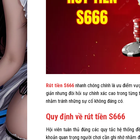
Rút tiền S666
nhanh chóng chính là ưu điểm vượt
giản nhưng đòi hỏi sự chính xác cao trong từng
nhằm tránh những sự cố không đáng có.
Quy định về rút tiền S666
Hội viên tuân thủ đúng các quy tắc hệ thống đề 
khoản quan trọng người chơi cần ghi nhớ nhằm đ