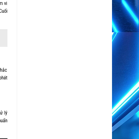
m vi
Cuối
thắc
phát
ử lý
huẩn