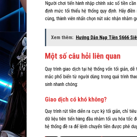
Người chơi tiến hành nhập chính xác số tiền cần 
định mức tối thiểu hệ thống quy định. Hãy điề
cùng, thành viên nhấn chọn nút xác nhận nhằm gử
Xem thêm:
Hướng Dẫn Nạp Tiền S666 Siê
Một số câu hỏi liên quan
Quy trình giao dịch tại hệ thống vốn tối giản, dễ
mắc phổ biến từ người dùng trong quá trình thao
sinh nhanh chóng:
Giao dịch có khó không?
Quy trình rút tiền diễn ra cực kỳ tối giản, chỉ t
dữ liệu tiên tiến hàng đầu nhằm tối ưu hóa tốc 
hệ thống đề ra để lệnh chuyển tiền được phê du