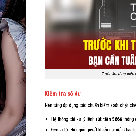
Trước khi thực hiện 
Kiểm tra số dư
Nền tảng áp dụng các chuẩn kiểm soát chặt chẽ 
Hệ thống chỉ xử lý lệnh
rút tiền S666
thông q
Đơn vị từ chối giải quyết khiếu nại nếu khách