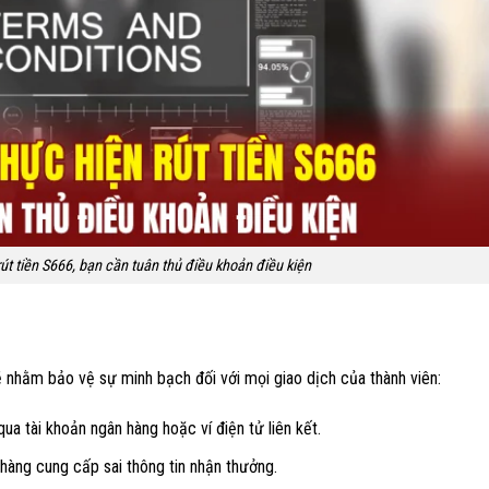
rút tiền S666, bạn cần tuân thủ điều khoản điều kiện
nhằm bảo vệ sự minh bạch đối với mọi giao dịch của thành viên:
ua tài khoản ngân hàng hoặc ví điện tử liên kết.
 hàng cung cấp sai thông tin nhận thưởng.