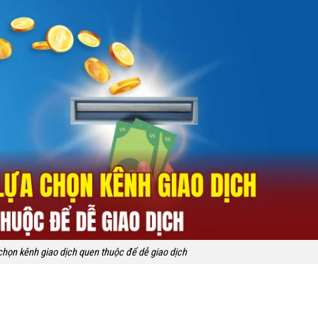
chọn kênh giao dịch quen thuộc để dễ giao dịch