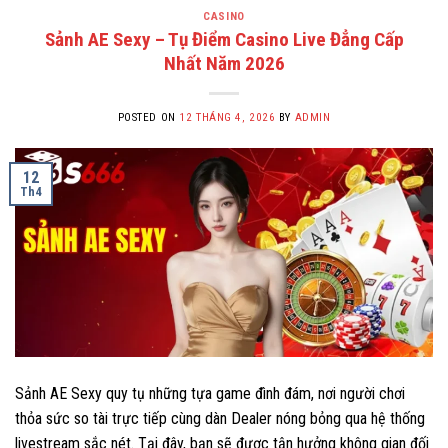
CASINO
Sảnh AE Sexy – Tụ Điểm Casino Live Đẳng Cấp
Nhất Năm 2026
POSTED ON
12 THÁNG 4, 2026
BY
ADMIN
12
Th4
Sảnh AE Sexy quy tụ những tựa game đình đám, nơi người chơi
thỏa sức so tài trực tiếp cùng dàn Dealer nóng bỏng qua hệ thống
livestream sắc nét. Tại đây, bạn sẽ được tận hưởng không gian đối