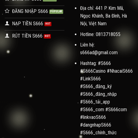
Địa chỉ:
441 P. Kim Mã,
ĐĂNG NHẬP S666
Ngọc Khánh, Ba Đình, Hà
Nội, Việt Nam
NẠP TIỀN S666
Hotline:
0813718055
RÚT TIỀN S666
Liên hệ:
s666ad@gmail.com
Hashtag: #S666
#S666Casino #NhacaiS666
#LinkS666
#S666_đăng_ký
#S666_đăng_nhập
#S666_tải_app
#S666_com #S666com
#linkvaoS666
#dangnhapS666
#S666_chính_thức