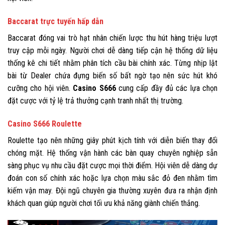
Baccarat trực tuyến hấp dẫn
Baccarat đóng vai trò hạt nhân chiến lược thu hút hàng triệu lượt
truy cập mỗi ngày. Người chơi dễ dàng tiếp cận hệ thống dữ liệu
thống kê chi tiết nhằm phân tích cầu bài chính xác. Từng nhịp lật
bài từ Dealer chứa đựng biến số bất ngờ tạo nên sức hút khó
cưỡng cho hội viên.
Casino S666
cung cấp đầy đủ các lựa chọn
đặt cược với tỷ lệ trả thưởng cạnh tranh nhất thị trường.
Casino S666 Roulette
Roulette tạo nên những giây phút kịch tính với diễn biến thay đổi
chóng mặt. Hệ thống vận hành các bàn quay chuyên nghiệp sẵn
sàng phục vụ nhu cầu đặt cược mọi thời điểm. Hội viên dễ dàng dự
đoán con số chính xác hoặc lựa chọn màu sắc đỏ đen nhằm tìm
kiếm vận may. Đội ngũ chuyên gia thường xuyên đưa ra nhận định
khách quan giúp người chơi tối ưu khả năng giành chiến thắng.