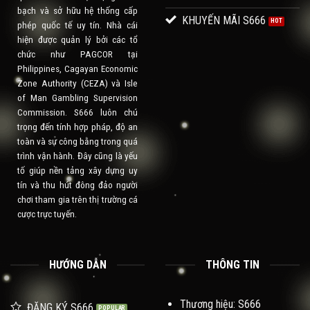
bạch và sở hữu hệ thống cấp
KHUYẾN MÃI S666
phép quốc tế uy tín. Nhà cái
hiện được quản lý bởi các tổ
chức như PAGCOR tại
Philippines, Cagayan Economic
Zone Authority (CEZA) và Isle
of Man Gambling Supervision
Commission. S666 luôn chú
trọng đến tính hợp pháp, độ an
toàn và sự công bằng trong quá
trình vận hành. Đây cũng là yếu
tố giúp nền tảng xây dựng uy
tín và thu hút đông đảo người
chơi tham gia trên thị trường cá
cược trực tuyến.
HƯỚNG DẪN
THÔNG TIN
Thương hiệu: S666
ĐĂNG KÝ S666