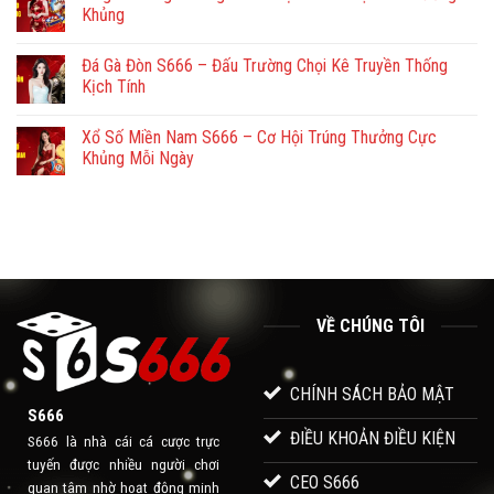
Khủng
Đá Gà Đòn S666 – Đấu Trường Chọi Kê Truyền Thống
Kịch Tính
Xổ Số Miền Nam S666 – Cơ Hội Trúng Thưởng Cực
Khủng Mỗi Ngày
VỀ CHÚNG TÔI
CHÍNH SÁCH BẢO MẬT
S666
ĐIỀU KHOẢN ĐIỀU KIỆN
S666 là nhà cái cá cược trực
tuyến được nhiều người chơi
CEO S666
quan tâm nhờ hoạt động minh