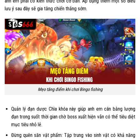
anh em phải có kiến thức chơi cơ bản. Áp dụng thêm một số điều
lưu ý sau đây sẽ gia tăng chiến thắng sớm.
Mẹo tăng điểm khi chơi Bingo fishing
Quản lý đạn dược Chìa khóa này giúp anh em cân bằng lượng
đạn trong suốt thời gian chờ boss xuất hiện vẫn có thể tiêu diệt
mục tiêu nhỏ lẻ.
Đừng quên săn vật phẩm: Tập trung vào sinh vật có khả năng