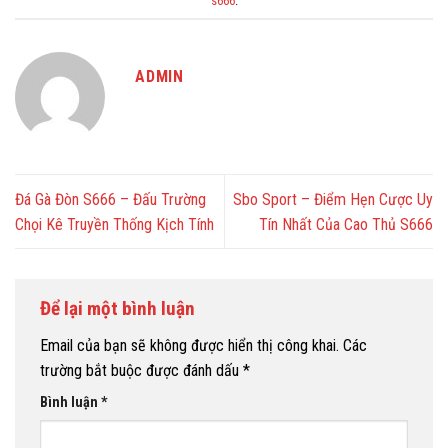
s666
.
ADMIN
Đá Gà Đòn S666 – Đấu Trường
Sbo Sport – Điểm Hẹn Cược Uy
Chọi Kê Truyền Thống Kịch Tính
Tín Nhất Của Cao Thủ S666
Để lại một bình luận
Email của bạn sẽ không được hiển thị công khai.
Các
trường bắt buộc được đánh dấu
*
Bình luận
*