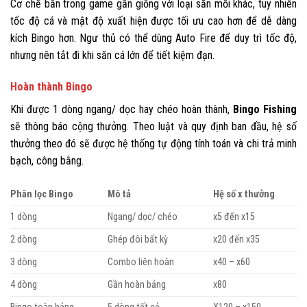
Cơ chế bắn trong game gần giống với loại săn mồi khác, tuy nhiên
tốc độ cá và mật độ xuất hiện được tối ưu cao hơn để dễ dàng
kích Bingo hơn. Ngư thủ có thể dùng Auto Fire để duy trì tốc độ,
nhưng nên tắt đi khi săn cá lớn để tiết kiệm đạn.
Hoàn thành Bingo
Khi được 1 dòng ngang/ dọc hay chéo hoàn thành,
Bingo Fishing
sẽ thông báo cộng thưởng. Theo luật và quy định ban đầu, hệ số
thưởng theo đó sẽ được hệ thống tự động tính toán và chi trả minh
bạch, công bằng.
Phân lọc Bingo
Mô tả
Hệ số x thưởng
1 dòng
Ngang/ dọc/ chéo
x5 đến x15
2 dòng
Ghép đôi bất kỳ
x20 đến x35
3 dòng
Combo liên hoàn
x40 – x60
4 dòng
Gần hoàn bảng
x80