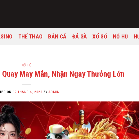
ASINO
THỂ THAO
BẮN CÁ
ĐÁ GÀ
XỔ SỐ
NỔ HŨ
H
NỔ HŨ
 Quay May Mắn, Nhận Ngay Thưởng Lớn
TED ON
12 THÁNG 4, 2026
BY
ADMIN