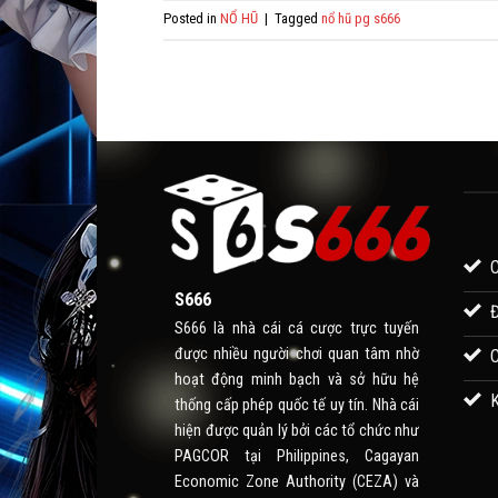
Posted in
NỔ HŨ
|
Tagged
nổ hũ pg s666
S666
S666 là nhà cái cá cược trực tuyến
được nhiều người chơi quan tâm nhờ
hoạt động minh bạch và sở hữu hệ
thống cấp phép quốc tế uy tín. Nhà cái
hiện được quản lý bởi các tổ chức như
PAGCOR tại Philippines, Cagayan
Economic Zone Authority (CEZA) và