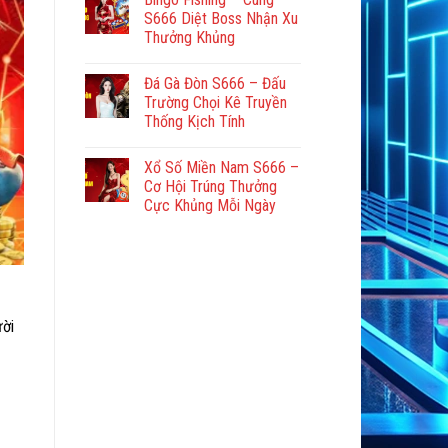
S666 Diệt Boss Nhận Xu
Thưởng Khủng
Đá Gà Đòn S666 – Đấu
Trường Chọi Kê Truyền
Thống Kịch Tính
Xổ Số Miền Nam S666 –
Cơ Hội Trúng Thưởng
Cực Khủng Mỗi Ngày
ười