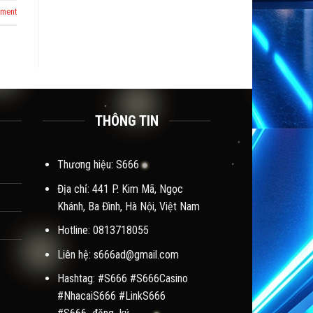
mment
THÔNG TIN
Thương hiệu: S666
Địa chỉ:
441 P. Kim Mã, Ngọc
Khánh, Ba Đình, Hà Nội, Việt Nam
Hotline:
0813718055
Liên hệ:
s666ad@gmail.com
Hashtag: #S666 #S666Casino
#NhacaiS666 #LinkS666